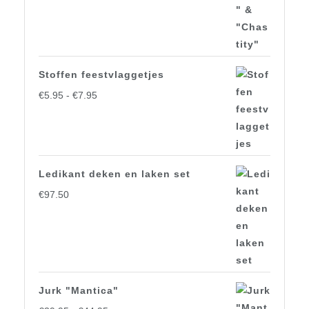
€54.95
Stoffen feestvlaggetjes
Prijsklasse:
€
5.95
-
€
7.95
€5.95
tot
€7.95
Ledikant deken en laken set
€
97.50
Jurk "Mantica"