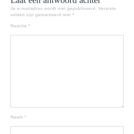
Je e-mailadres wordt niet gepubliceerd.
Vereiste
velden zijn gemarkeerd met
*
Reactie
*
Naam
*