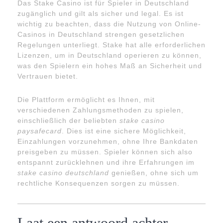
Das Stake Casino ist für Spieler in Deutschland
zugänglich und gilt als sicher und legal. Es ist
wichtig zu beachten, dass die Nutzung von Online-
Casinos in Deutschland strengen gesetzlichen
Regelungen unterliegt. Stake hat alle erforderlichen
Lizenzen, um in Deutschland operieren zu können,
was den Spielern ein hohes Maß an Sicherheit und
Vertrauen bietet.
Die Plattform ermöglicht es Ihnen, mit
verschiedenen Zahlungsmethoden zu spielen,
einschließlich der beliebten
stake casino
paysafecard
. Dies ist eine sichere Möglichkeit,
Einzahlungen vorzunehmen, ohne Ihre Bankdaten
preisgeben zu müssen. Spieler können sich also
entspannt zurücklehnen und ihre Erfahrungen im
stake casino deutschland
genießen, ohne sich um
rechtliche Konsequenzen sorgen zu müssen.
Laat een antwoord achter