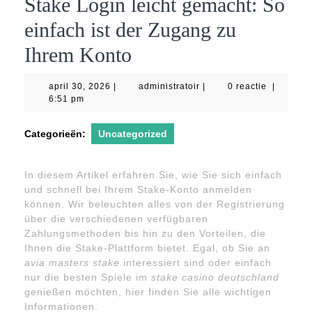
Stake Login leicht gemacht: So
einfach ist der Zugang zu
Ihrem Konto
april
administratoir
april 30, 2026
|
administratoir
|
0 reactie
|
30,
6:51 pm
2026
Categorieën:
Uncategorized
In diesem Artikel erfahren Sie, wie Sie sich einfach
und schnell bei Ihrem Stake-Konto anmelden
können. Wir beleuchten alles von der Registrierung
über die verschiedenen verfügbaren
Zahlungsmethoden bis hin zu den Vorteilen, die
Ihnen die Stake-Plattform bietet. Egal, ob Sie an
avia masters stake
interessiert sind oder einfach
nur die besten Spiele im
stake casino deutschland
genießen möchten, hier finden Sie alle wichtigen
Informationen.