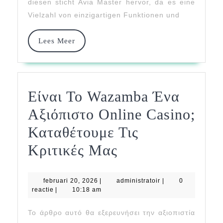
diesen sticht Avia Master hervor, da es eine
Unverzichtb
Vielzahl von einzigartigen Funktionen und
Ist
Lees
Lees Meer
Meer
Είναι Το Wazamba Ένα
Αξιόπιστο Online Casino;
Καταθέτουμε Τις
Είναι
Κριτικές Μας
Το
februari
administratoir
februari 20, 2026
|
administratoir
Wazamba
|
0
20,
reactie
|
10:18 am
2026
Ένα
Το άρθρο αυτό θα εξερευνήσει την αξιοπιστία
Αξιόπιστο