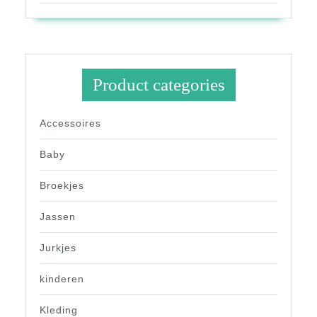
Product categories
Accessoires
Baby
Broekjes
Jassen
Jurkjes
kinderen
Kleding