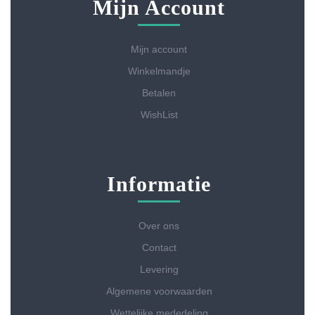
Mijn Account
Mijn account
Winkelmandje
Betalen
WishList
Informatie
Over ons
Contact
Levering
Algemene voorwaarden
Wettelijke mededeling