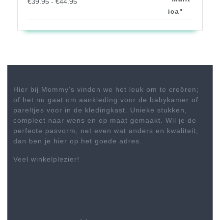
Prijsklasse:
€
39.95
-
€
44.95
€39.95
tot
€44.95
Hier bij Mommy’s vinden we het leuk om te creëren;
of het nu gaat om aankleding voor de babykamer of
pareltjes voor in de kledingkast. Unieke stukken,
compleet naar wens en op maat gemaakt. Wil je de
perfecte pasvorm, net even wat anders en kwaliteit,
dan ben je hier op het goede adres.
Veel winkelplezier!