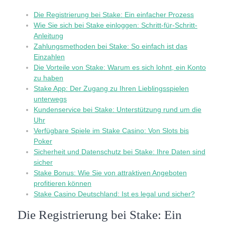
Die Registrierung bei Stake: Ein einfacher Prozess
Wie Sie sich bei Stake einloggen: Schritt-für-Schritt-
Anleitung
Zahlungsmethoden bei Stake: So einfach ist das
Einzahlen
Die Vorteile von Stake: Warum es sich lohnt, ein Konto
zu haben
Stake App: Der Zugang zu Ihren Lieblingsspielen
unterwegs
Kundenservice bei Stake: Unterstützung rund um die
Uhr
Verfügbare Spiele im Stake Casino: Von Slots bis
Poker
Sicherheit und Datenschutz bei Stake: Ihre Daten sind
sicher
Stake Bonus: Wie Sie von attraktiven Angeboten
profitieren können
Stake Casino Deutschland: Ist es legal und sicher?
Die Registrierung bei Stake: Ein