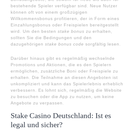
bestehende Spieler verfügbar sind. Neue Nutzer
können oft von einem großzügigen
Willkommensbonus profitieren, der in Form eines
Einzahlungsbonus oder Freispielen bereitgestellt
wird. Um den besten
stake bonus
zu erhalten,
sollten Sie die Bedingungen und den
dazugehörigen
stake bonus code
sorgfältig lesen.
Darüber hinaus gibt es regelmäßig wechselnde
Promotions und Aktionen, die es den Spielern
ermöglichen, zusätzliche Boni oder Freispiele zu
erhalten. Die Teilnahme an diesen Angeboten ist
unkompliziert und kann das Spielerlebnis erheblich
verbessern. Es lohnt sich, regelmäßig die Website
zu besuchen oder die App zu nutzen, um keine
Angebote zu verpassen.
Stake Casino Deutschland: Ist es
legal und sicher?