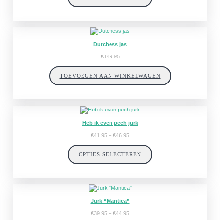
€44.95
Dutchess jas
€
149.95
TOEVOEGEN AAN WINKELWAGEN
Heb ik even pech jurk
Prijsklasse:
€
41.95
–
€
46.95
€41.95
tot
OPTIES SELECTEREN
€46.95
Jurk “Mantica”
Prijsklasse:
€
39.95
–
€
44.95
€39.95