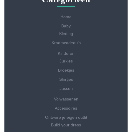
Home
Baby
Kleding
Kraamcadeau’s
Kinderen
Jurkjes
Broekjes
Shirtjes
Jassen
Volwassenen
Accessoires
Ontwerp je eigen outfit
Build your dress