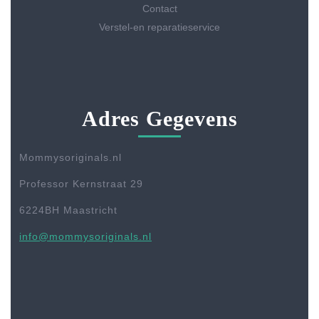
Contact
Verstel-en reparatieservice
Adres Gegevens
Mommysoriginals.nl
Professor Kernstraat 29
6224BH Maastricht
info@mommysoriginals.nl