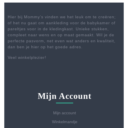
Hier bij Mommy’s vinden we het leuk om te creëren;
of het nu gaat om aankleding voor de babykamer of
pareltjes voor in de kledingkast. Unieke stukken,
compleet naar wens en op maat gemaakt. Wil je de
perfecte pasvorm, net even wat anders en kwaliteit,
dan ben je hier op het goede adres.
Veel winkelplezier!
Mijn Account
Mijn account
Winkelmandje