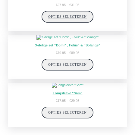
Prijsklasse:
€
27.95
–
€
31.95
€27.95
tot
OPTIES SELECTEREN
€31.95
3-delige set “Domi” , Foliis” & “Solange”
Prijsklasse:
€
79.95
–
€
89.95
€79.95
tot
OPTIES SELECTEREN
€89.95
Longsleeve “Sam”
Prijsklasse:
€
17.95
–
€
29.95
€17.95
tot
OPTIES SELECTEREN
€29.95