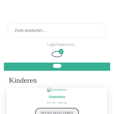
Ga
naar
de
inhoud
Zoeken
naar:
Login/registreren
Login/registreren
0
Winkelwagen
Kinderen
Unisexdress
Prijsklasse:
€
37.95
–
€
44.95
€37.95
tot
OPTIES SELECTEREN