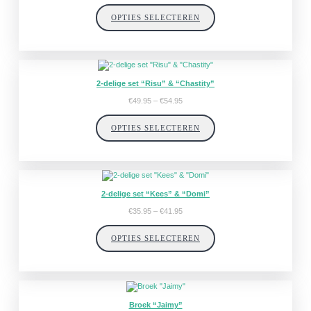
tot
OPTIES SELECTEREN
€44.95
2-delige set “Risu” & “Chastity”
Prijsklasse:
€
49.95
–
€
54.95
€49.95
tot
OPTIES SELECTEREN
€54.95
2-delige set “Kees” & “Domi”
Prijsklasse:
€
35.95
–
€
41.95
€35.95
tot
OPTIES SELECTEREN
€41.95
Broek “Jaimy”