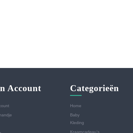
n Account
Categorieën
count
Home
mandje
Baby
Kleding
Kraamcadeau’s