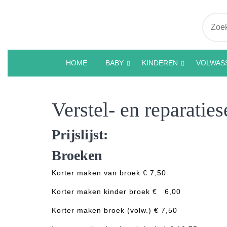
Ga
naar
Zoek
de
naar:
inhoud
HOME
BABY
KINDEREN
VOLWAS
Verstel- en reparaties
Prijslijst:
Broeken
Korter maken van broek € 7,50
Korter maken kinder broek € 6,00
Korter maken broek (volw.) € 7,50