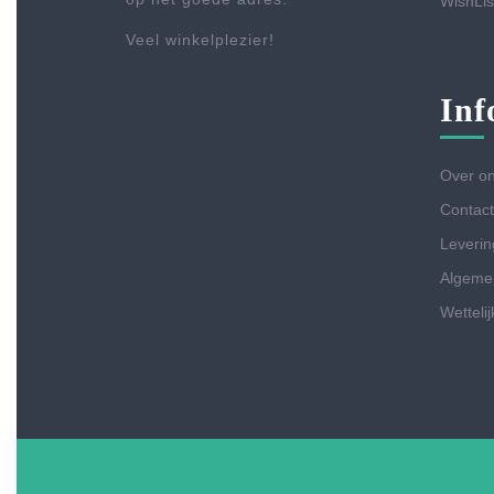
WishLis
Veel winkelplezier!
Inf
Over o
Contact
Leverin
Algeme
Wetteli