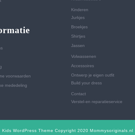
t
Kinderen
Jurkjes
Broekjes
ormatie
Shirtjes
Jassen
ns
Volwassenen
Accessoires
g
Ontwerp je eigen outfit
ne voorwaarden
Build your dress
jke mededeling
Contact
Verstel-en reparatieservice
Kids WordPress Theme
Copyright 2020 Mommysoriginals.nl