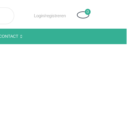
0
Winkelwagen
Login/registreren
Login/registreren
CONTACT