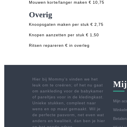
Mouwen korte/langer maken € 10,75
Overig
Knoopsgaten maken per stuk € 2,75
Knopen aanzetten per stuk € 1,50
Ritsen repareren € in overleg
Hier bij Mommy’s vinden we het
Mij
leuk om te creëren; of het nu gaat
om aankleding voor de babykamer
of pareltjes voor in de kledingkast.
Mijn ac
Unieke stukken, compleet naar
wens en op maat gemaakt. Wil je
Winkel
de perfecte pasvorm, net even wat
Betalen
anders en kwaliteit, dan ben je hier
op het goede adres.