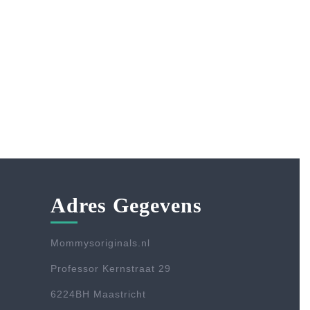
Adres Gegevens
Mommysoriginals.nl
Professor Kernstraat 29
6224BH Maastricht