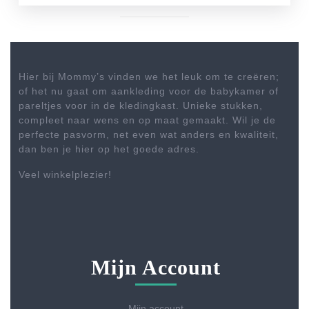
Hier bij Mommy’s vinden we het leuk om te creëren;
of het nu gaat om aankleding voor de babykamer of
pareltjes voor in de kledingkast. Unieke stukken,
compleet naar wens en op maat gemaakt. Wil je de
perfecte pasvorm, net even wat anders en kwaliteit,
dan ben je hier op het goede adres.
Veel winkelplezier!
Mijn Account
Mijn account