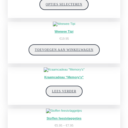
OPTIES SELECTEREN
Weewee Tipi
€
19.95
TOEVOEGEN AAN WINKELWAGEN
Kraamcadeau “Memory’s”
LEES VERDER
Stoffen feestvlaggetjes
Prijsklasse:
€
5.95
–
€
7.95