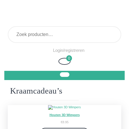
Ga
naar
de
inhoud
Zoeken
naar:
Login/registreren
Login/registreren
0
Winkelwagen
Kraamcadeau’s
Houten 3D Wimpers
€
8.95