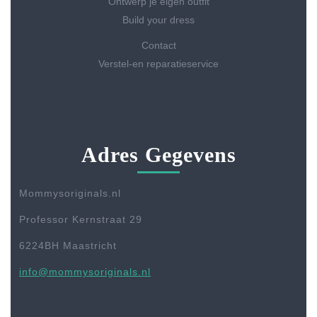
Ontwerp je eigen outfit
Build your dress
Contact
Verstel-en reparatieservice
Adres Gegevens
Mommysoriginals.nl
Professor Kernstraat 29
6224BH Maastricht
info@mommysoriginals.nl