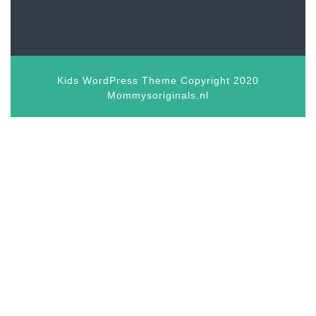
Kids WordPress Theme
Copyright 2020
Mommysoriginals.nl
Scroll
omhoog