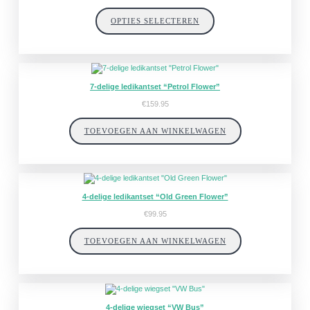
€5.95
tot
OPTIES SELECTEREN
€7.95
7-delige ledikantset “Petrol Flower”
€
159.95
TOEVOEGEN AAN WINKELWAGEN
4-delige ledikantset “Old Green Flower”
€
99.95
TOEVOEGEN AAN WINKELWAGEN
4-delige wiegset “VW Bus”