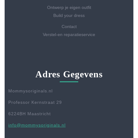
Ontwerp je eigen outfit
Build your dress
Contact
Verstel-en reparatieservice
Adres Gegevens
Mommysoriginals.nl
Professor Kernstraat 29
6224BH Maastricht
info@mommysoriginals.nl