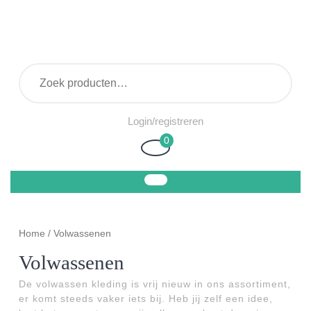
Ga
naar
de
inhoud
Zoeken naar:
Login/registreren
Login/registreren
0
Winkelwagen
Home
/ Volwassenen
Volwassenen
De volwassen kleding is vrij nieuw in ons assortiment,
er komt steeds vaker iets bij. Heb jij zelf een idee,