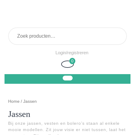
Ga
naar
de
inhoud
Zoeken naar:
Login/registreren
Login/registreren
0
Winkelwagen
Home
/ Jassen
Jassen
Bij onze jassen, vesten en bolero’s staan al enkele
mooie modellen. Zit jouw visie er niet tussen, laat het