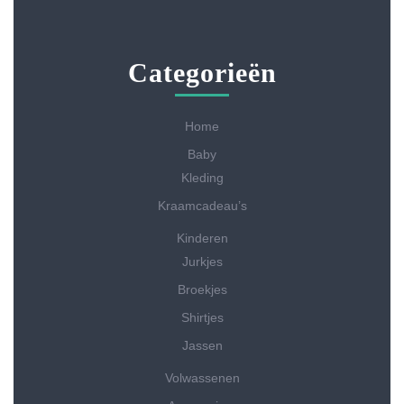
Categorieën
Home
Baby
Kleding
Kraamcadeau’s
Kinderen
Jurkjes
Broekjes
Shirtjes
Jassen
Volwassenen