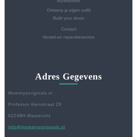
Accessoires
Ontwerp je eigen outfit
Build your dress
Contact
Verstel-en reparatieservice
Adres Gegevens
Mommysoriginals.nl
Professor Kernstraat 29
6224BH Maastricht
info@mommysoriginals.nl