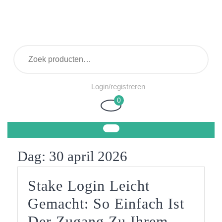
Ga
naar
de
inhoud
Zoeken
naar:
Login/registreren
Login/registreren
0
Winkelwagen
Dag:
30 april 2026
Stake Login Leicht
Gemacht: So Einfach Ist
Der Zugang Zu Ihrem