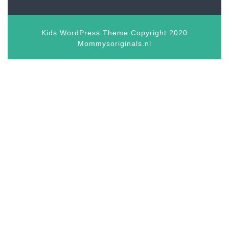
Kids WordPress Theme
Copyright 2020
Mommysoriginals.nl
Scroll
omhoog