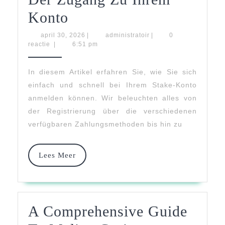
Stake
Konto
Login
april
administratoir
april 30, 2026
|
administratoir
|
0
30,
reactie
|
6:51 pm
Leicht
2026
Gemacht:
In diesem Artikel erfahren Sie, wie Sie sich
einfach und schnell bei Ihrem Stake-Konto
So
anmelden können. Wir beleuchten alles von
Einfach
der Registrierung über die verschiedenen
Ist
verfügbaren Zahlungsmethoden bis hin zu
Der
Lees
Lees Meer
Zugang
Meer
Zu
Ihrem
A Comprehensive Guide
Konto