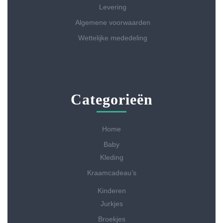
Levering
Algemene voorwaarden
Wettelijke mededeling
Categorieën
Home
Baby
Kleding
Kraamcadeau’s
Kinderen
Jurkjes
Broekjes