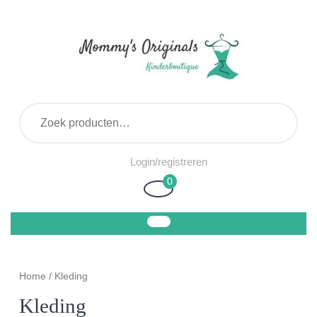
Ga
naar
de
inhoud
Zoeken naar:
Login/registreren
Login/registreren
0
Winkelwagen
Home
/ Kleding
Kleding