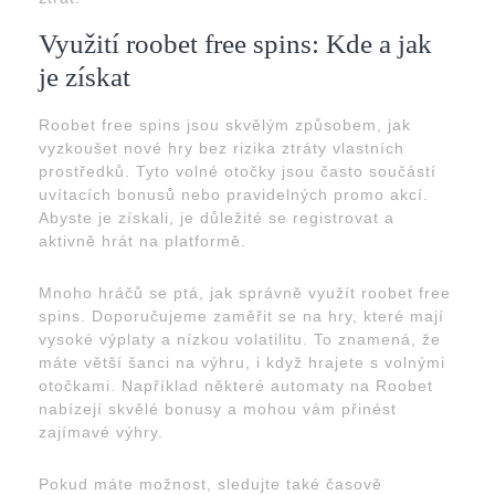
Využití roobet free spins: Kde a jak
je získat
Roobet free spins jsou skvělým způsobem, jak
vyzkoušet nové hry bez rizika ztráty vlastních
prostředků. Tyto volné otočky jsou často součástí
uvítacích bonusů nebo pravidelných promo akcí.
Abyste je získali, je důležité se registrovat a
aktivně hrát na platformě.
Mnoho hráčů se ptá, jak správně využít roobet free
spins. Doporučujeme zaměřit se na hry, které mají
vysoké výplaty a nízkou volatilitu. To znamená, že
máte větší šanci na výhru, i když hrajete s volnými
otočkami. Například některé automaty na Roobet
nabízejí skvělé bonusy a mohou vám přinést
zajímavé výhry.
Pokud máte možnost, sledujte také časově