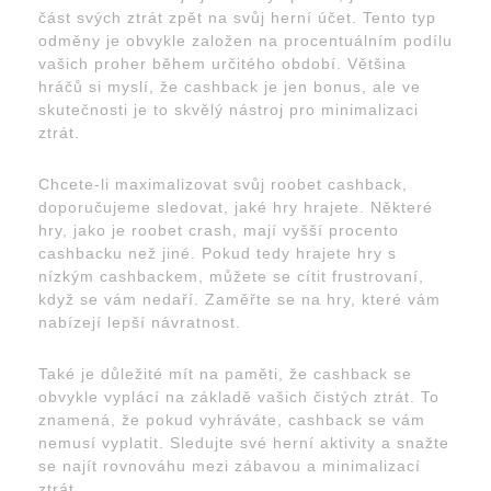
část svých ztrát zpět na svůj herní účet. Tento typ
odměny je obvykle založen na procentuálním podílu
vašich proher během určitého období. Většina
hráčů si myslí, že cashback je jen bonus, ale ve
skutečnosti je to skvělý nástroj pro minimalizaci
ztrát.
Chcete-li maximalizovat svůj roobet cashback,
doporučujeme sledovat, jaké hry hrajete. Některé
hry, jako je roobet crash, mají vyšší procento
cashbacku než jiné. Pokud tedy hrajete hry s
nízkým cashbackem, můžete se cítit frustrovaní,
když se vám nedaří. Zaměřte se na hry, které vám
nabízejí lepší návratnost.
Také je důležité mít na paměti, že cashback se
obvykle vyplácí na základě vašich čistých ztrát. To
znamená, že pokud vyhráváte, cashback se vám
nemusí vyplatit. Sledujte své herní aktivity a snažte
se najít rovnováhu mezi zábavou a minimalizací
ztrát.