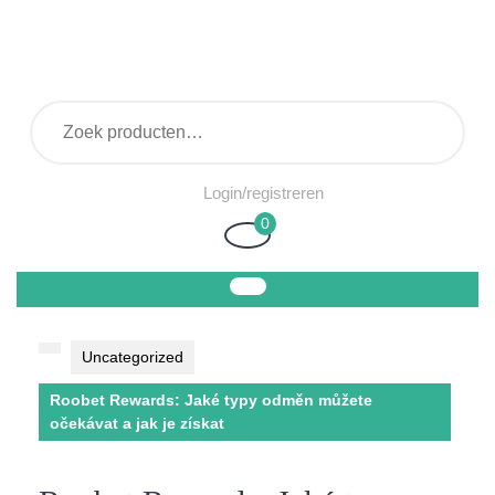
Ga
naar
de
inhoud
Zoeken
naar:
Login/registreren
Login/registreren
0
Winkelwagen
Uncategorized
Roobet Rewards: Jaké typy odměn můžete
očekávat a jak je získat