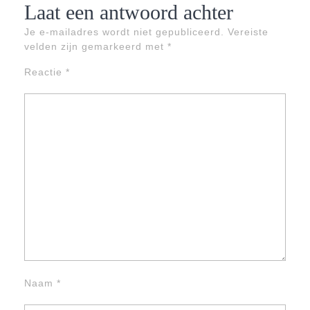
Laat een antwoord achter
Je e-mailadres wordt niet gepubliceerd.
Vereiste
velden zijn gemarkeerd met
*
Reactie
*
Naam
*