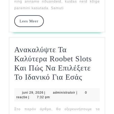
ning anname nõuandeid, kuidas neid kõige
Oma
paremini kasutada. Samuti
Kasuks
Lees
Lees Meer
Meer
Ανακαλύψτε Τα
Καλύτερα Roobet Slots
Και Πώς Να Επιλέξετε
Ανακαλύ
Το Ιδανικό Για Εσάς
Τα
juni
administratoir
juni 29, 2026
|
administratoir
|
Καλύτερ
0
29,
reactie
|
7:32 pm
2026
Roobet
Στο παρόν άρθρο, θα εξερευνήσουμε τα
Slots