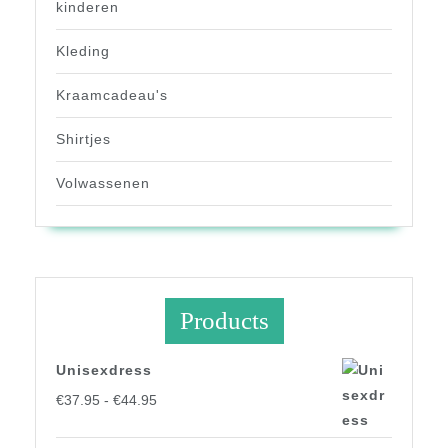
kinderen
Kleding
Kraamcadeau's
Shirtjes
Volwassenen
Products
Unisexdress
Prijsklasse:
€
37.95
-
€
44.95
€37.95