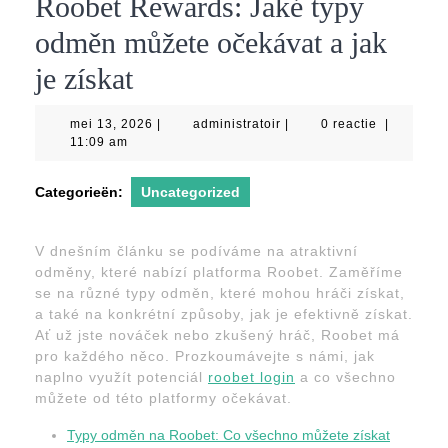
Roobet Rewards: Jaké typy
odměn můžete očekávat a jak
je získat
mei
administratoir
mei 13, 2026
|
administratoir
|
0 reactie
|
13,
11:09 am
2026
Categorieën:
Uncategorized
V dnešním článku se podíváme na atraktivní
odměny, které nabízí platforma Roobet. Zaměříme
se na různé typy odměn, které mohou hráči získat,
a také na konkrétní způsoby, jak je efektivně získat.
Ať už jste nováček nebo zkušený hráč, Roobet má
pro každého něco. Prozkoumávejte s námi, jak
naplno využít potenciál
roobet login
a co všechno
můžete od této platformy očekávat.
Typy odměn na Roobet: Co všechno můžete získat