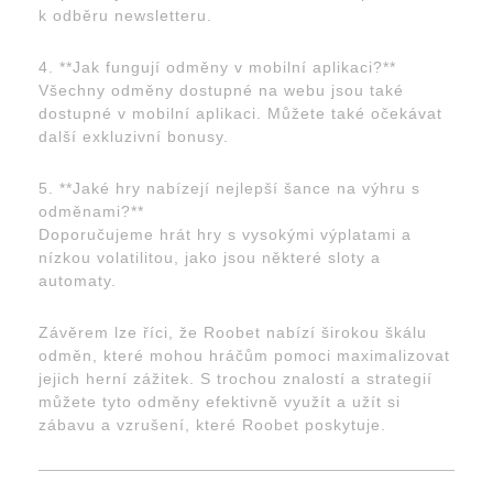
k odběru newsletteru.
4. **Jak fungují odměny v mobilní aplikaci?**
Všechny odměny dostupné na webu jsou také
dostupné v mobilní aplikaci. Můžete také očekávat
další exkluzivní bonusy.
5. **Jaké hry nabízejí nejlepší šance na výhru s
odměnami?**
Doporučujeme hrát hry s vysokými výplatami a
nízkou volatilitou, jako jsou některé sloty a
automaty.
Závěrem lze říci, že Roobet nabízí širokou škálu
odměn, které mohou hráčům pomoci maximalizovat
jejich herní zážitek. S trochou znalostí a strategií
můžete tyto odměny efektivně využít a užít si
zábavu a vzrušení, které Roobet poskytuje.