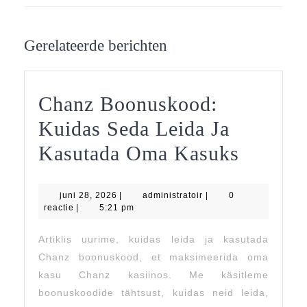
Vorige
Volgende
bericht:
bericht:
Gerelateerde berichten
Chanz Boonuskood:
Kuidas Seda Leida Ja
Chanz
Kasutada Oma Kasuks
Boonus
juni
administratoir
juni 28, 2026
|
administratoir
|
0
Kuidas
28,
reactie
|
5:21 pm
2026
Seda
Artiklis uurime, kuidas leida ja kasutada
Leida
Chanz boonuskood, et maksimeerida oma
Ja
kasu Chanz kasiinos. Me käsitleme
boonuskoodide tähtsust, kuidas neid leida,
Kasuta