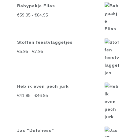
Babypakje Elias
Prijsklasse:
€
59.95
-
€
64.95
€59.95
tot
€64.95
Stoffen feestvlaggetjes
Prijsklasse:
€
5.95
-
€
7.95
€5.95
tot
€7.95
Heb ik even pech jurk
Prijsklasse:
€
41.95
-
€
46.95
€41.95
tot
€46.95
Jas "Dutchess"