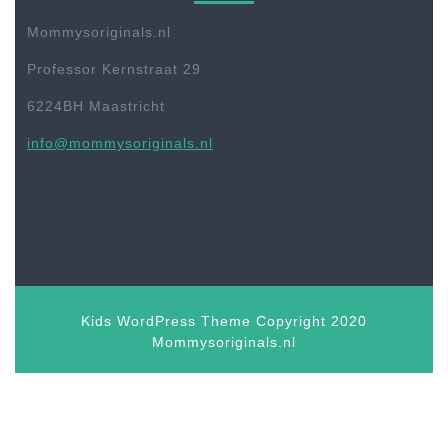
Mommysoriginals.nl
Professor Kernstraat 29
6224BH Maastricht
info@mommysoriginals.nl
Kids WordPress Theme
Copyright 2020
Mommysoriginals.nl
Scroll
omhoog