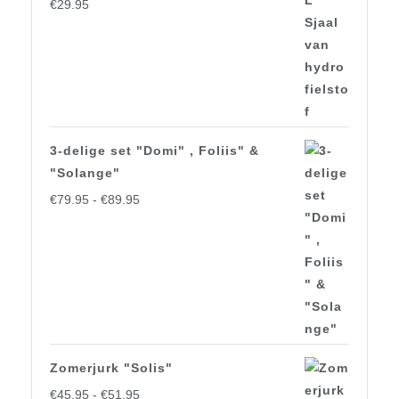
€
29.95
3-delige set "Domi" , Foliis" &
"Solange"
Prijsklasse:
€
79.95
-
€
89.95
€79.95
tot
€89.95
Zomerjurk "Solis"
Prijsklasse:
€
45.95
-
€
51.95