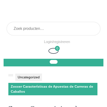
Ga
naar
de
inhoud
Zoeken
naar:
Login/registreren
Login/registreren
0
Winkelwagen
Uncategorized
Zoccer Características de Apuestas de Carreras de
Caballos