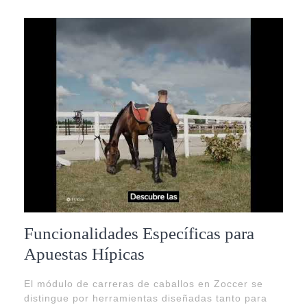
Funcionalidades Específicas para
Apuestas Hípicas
El módulo de carreras de caballos en Zoccer se
distingue por herramientas diseñadas tanto para