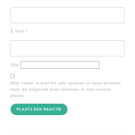
E-mail
*
Site
Mijn naam, e-mail en site opslaan in deze browser
voor de volgende keer wanneer ik een reactie
plaats.
Bericht
navigatie