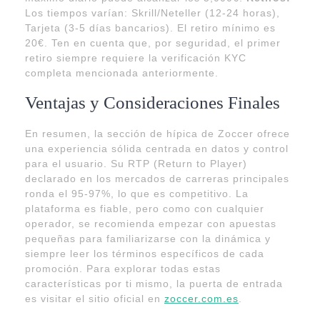
Los tiempos varían: Skrill/Neteller (12-24 horas),
Tarjeta (3-5 días bancarios). El retiro mínimo es
20€. Ten en cuenta que, por seguridad, el primer
retiro siempre requiere la verificación KYC
completa mencionada anteriormente.
Ventajas y Consideraciones Finales
En resumen, la sección de hípica de Zoccer ofrece
una experiencia sólida centrada en datos y control
para el usuario. Su RTP (Return to Player)
declarado en los mercados de carreras principales
ronda el 95-97%, lo que es competitivo. La
plataforma es fiable, pero como con cualquier
operador, se recomienda empezar con apuestas
pequeñas para familiarizarse con la dinámica y
siempre leer los términos específicos de cada
promoción. Para explorar todas estas
características por ti mismo, la puerta de entrada
es visitar el sitio oficial en
zoccer.com.es
.