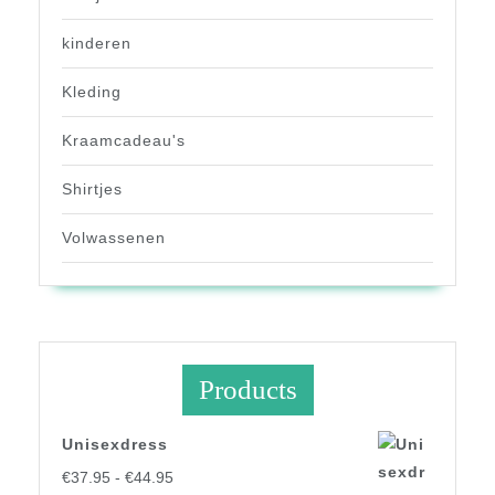
kinderen
Kleding
Kraamcadeau's
Shirtjes
Volwassenen
Products
Unisexdress
Prijsklasse:
€
37.95
-
€
44.95