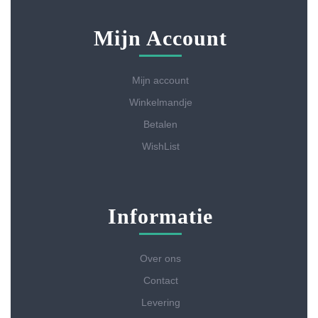
Mijn Account
Mijn account
Winkelmandje
Betalen
WishList
Informatie
Over ons
Contact
Levering