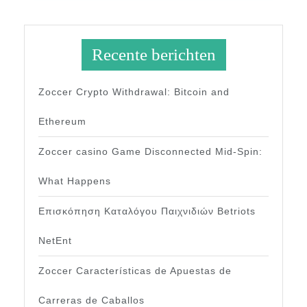
Recente berichten
Zoccer Crypto Withdrawal: Bitcoin and
Ethereum
Zoccer casino Game Disconnected Mid-Spin:
What Happens
Επισκόπηση Καταλόγου Παιχνιδιών Betriots
NetEnt
Zoccer Características de Apuestas de
Carreras de Caballos