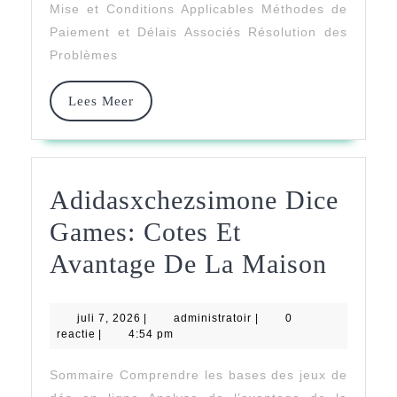
Mise et Conditions Applicables Méthodes de
At
Paiement et Délais Associés Résolution des
A
Problèmes
Glance
Lees
Lees Meer
Meer
Adidasxchezsimone Dice
Games: Cotes Et
Adida
Avantage De La Maison
Dice
juli
administratoir
juli 7, 2026
|
administratoir
|
0
Game
7,
reactie
|
4:54 pm
2026
Cotes
Sommaire Comprendre les bases des jeux de
Et