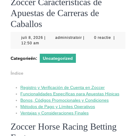
Zoccer Características de
Apuestas de Carreras de
Caballos
juli
administratoir
juli 8, 2026
|
administratoir
|
0 reactie
|
8,
12:50 am
2026
Categorieën:
Uncategorized
Índice
Registro y Verificación de Cuenta en Zoccer
Funcionalidades Específicas para Apuestas Hípicas
Bonos, Códigos Promocionales y Condiciones
Métodos de Pago y Límites Operativos
Ventajas y Consideraciones Finales
Zoccer Horse Racing Betting