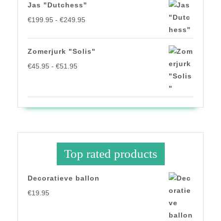
Jas "Dutchess"
Prijsklasse:
€
199.95
-
€
249.95
€199.95
tot
Zomerjurk "Solis"
€249.95
Prijsklasse:
€
45.95
-
€
51.95
€45.95
tot
€51.95
Top rated products
Decoratieve ballon
€
19.95