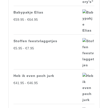
Babypakje Elias
Prijsklasse:
€
59.95
-
€
64.95
€59.95
tot
€64.95
Stoffen feestvlaggetjes
Prijsklasse:
€
5.95
-
€
7.95
€5.95
tot
€7.95
Heb ik even pech jurk
Prijsklasse:
€
41.95
-
€
46.95
€41.95
tot
€46.95