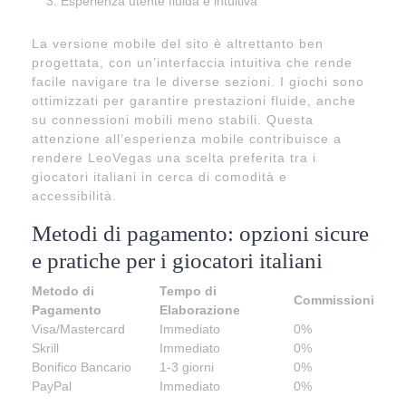
Esperienza utente fluida e intuitiva
La versione mobile del sito è altrettanto ben
progettata, con un’interfaccia intuitiva che rende
facile navigare tra le diverse sezioni. I giochi sono
ottimizzati per garantire prestazioni fluide, anche
su connessioni mobili meno stabili. Questa
attenzione all’esperienza mobile contribuisce a
rendere LeoVegas una scelta preferita tra i
giocatori italiani in cerca di comodità e
accessibilità.
Metodi di pagamento: opzioni sicure
e pratiche per i giocatori italiani
Metodo di
Tempo di
Commissioni
Pagamento
Elaborazione
Visa/Mastercard
Immediato
0%
Skrill
Immediato
0%
Bonifico Bancario
1-3 giorni
0%
PayPal
Immediato
0%