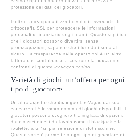
casino rispetti standard elevati di sicurezza e
protezione dei dati dei giocatori.
Inoltre, LeoVegas utilizza tecnologie avanzate di
crittografia SSL per proteggere le informazioni
personali e finanziarie degli utenti. Questo significa
che i giocatori possono divertirsi senza
preoccupazioni, sapendo che i loro dati sono al
sicuro. La trasparenza nelle operazioni è un altro
fattore che contribuisce a costruire la fiducia nei
confronti di questo
leovegas casino
.
Varietà di giochi: un’offerta per ogni
tipo di giocatore
Un altro aspetto che distingue LeoVegas dai suoi
concorrenti è la vasta gamma di giochi disponibili. I
giocatori possono scegliere tra migliaia di opzioni,
dai classici giochi da tavolo come il blackjack e la
roulette, a un’ampia selezione di slot machine.
Questa varietà permette a ogni tipo di giocatore di