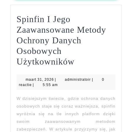
Lalabe
Casino
Spinfin I Jego
App
Zaawansowane Metody
Ochrony Danych
Osobowych
Spinfin
Użytkowników
I
maart
administratoir
maart 31, 2026
|
administratoir
Jego
|
0
31,
reactie
|
5:55 am
2026
Zaawansowane
W dzisiejszym świecie, gdzie ochrona danych
Metody
osobowych staje się coraz ważniejsza, spinfin
Ochrony
wyróżnia się na tle innych platform dzięki
swoim zaawansowanym metodom
Danych
zabezpieczeń. W artykule przyjrzymy się, jak