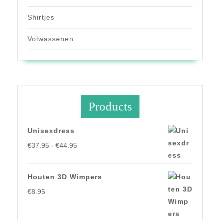
Shirtjes
Volwassenen
Products
Unisexdress
Prijsklasse:
€
37.95
-
€
44.95
€37.95
tot
Houten 3D Wimpers
€44.95
€
8.95