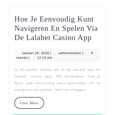
Hoe Je Eenvoudig Kunt
Navigeren En Spelen Via
Hoe
De Lalabet Casino App
Je
januari
administratoir
januari 26, 2026
|
administratoir
|
0
Eenvou
26,
reactie
|
12:10 pm
2026
Kunt
In dit artikel duiken we in de wereld van de
Navige
lalabet casino app. We bespreken hoe je
En
deze app eenvoudig kunt gebruiken om te
navigeren en spelen. Van het inloggen
Spelen
Via
Lees
Lees Meer
Meer
De