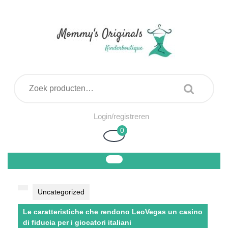
Ga
naar
de
inhoud
Zoeken
naar:
Login/registreren
Login/registreren
0
Winkelwagen
Uncategorized
Le caratteristiche che rendono LeoVegas un casino
di fiducia per i giocatori italiani