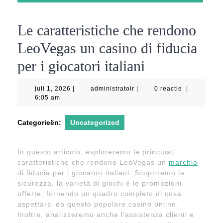
Le caratteristiche che rendono
LeoVegas un casino di fiducia
per i giocatori italiani
juli
administratoir
juli 1, 2026
|
administratoir
|
0 reactie
|
1,
6:05 am
2026
Categorieën:
Uncategorized
In questo articolo, esploreremo le principali
caratteristiche che rendono LeoVegas un
marchio
di fiducia per i giocatori italiani. Scopriremo la
sicurezza, la varietà di giochi e le promozioni
offerte, fornendo un quadro completo di cosa
aspettarsi da questo popolare casino online.
Inoltre, analizzeremo anche l’assistenza clienti e