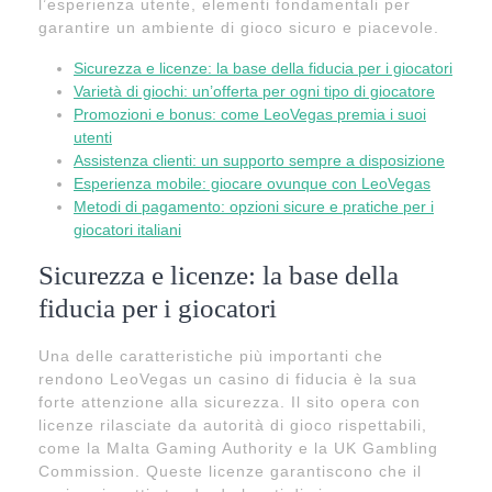
l’esperienza utente, elementi fondamentali per
garantire un ambiente di gioco sicuro e piacevole.
Sicurezza e licenze: la base della fiducia per i giocatori
Varietà di giochi: un’offerta per ogni tipo di giocatore
Promozioni e bonus: come LeoVegas premia i suoi
utenti
Assistenza clienti: un supporto sempre a disposizione
Esperienza mobile: giocare ovunque con LeoVegas
Metodi di pagamento: opzioni sicure e pratiche per i
giocatori italiani
Sicurezza e licenze: la base della
fiducia per i giocatori
Una delle caratteristiche più importanti che
rendono LeoVegas un casino di fiducia è la sua
forte attenzione alla sicurezza. Il sito opera con
licenze rilasciate da autorità di gioco rispettabili,
come la Malta Gaming Authority e la UK Gambling
Commission. Queste licenze garantiscono che il