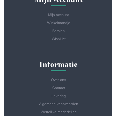
Mijn account
Winkelmandje
Betalen
WishList
Informatie
Over ons
Contact
Levering
Algemene voorwaarden
Wettelijke mededeling