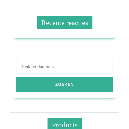
Recente reacties
Zoeken naar:
ZOEKEN
Products