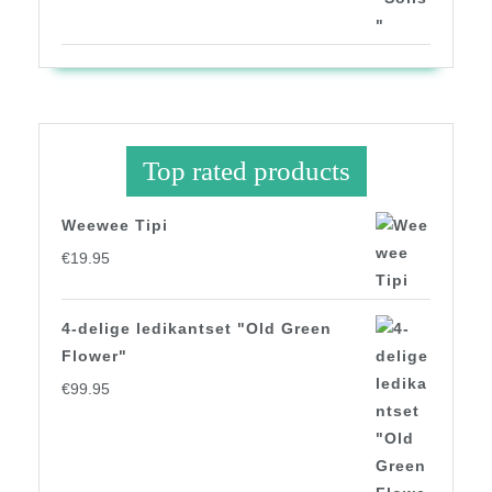
€45.95
tot
€51.95
Top rated products
Weewee Tipi
€
19.95
4-delige ledikantset "Old Green
Flower"
€
99.95