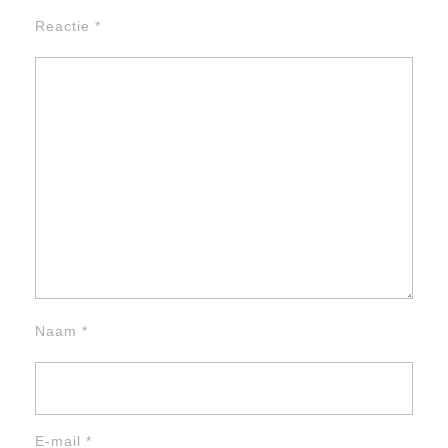
Reactie
*
Naam
*
E-mail
*