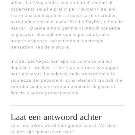
Infine, LeoVegas offre una varietà di metodi di
pagamento sicuri e pratici per i giocatori italiani.
Tra le opzioni disponibili ci sono carte di credito,
portafogli elettronici come Skrill e PayPal, e bonifici
bancari. Questa ampia gamma di metodi consente
ai giocatori di scegliere quello più adatto alle
proprie esigenze, garantendo al contempo
transazioni rapide e sicure.
Inoltre, LeoVegas non applica commissioni sui
depositi e prelievi, il che è un ulteriore vantaggio
per i giocatori. La velocità delle transazioni e la
sicurezza dei pagamenti sono elementi cruciali che
contribuiscono a creare un ambiente di gioco di
fiducia e senza preoccupazioni.
Laat een antwoord achter
Je e-mailadres wordt niet gepubliceerd.
Vereiste
velden zijn gemarkeerd met
*