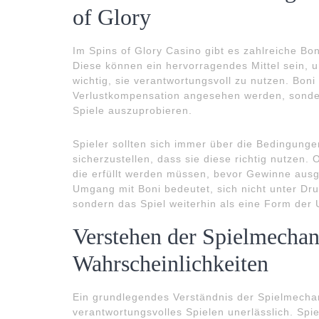
of Glory
Im Spins of Glory Casino gibt es zahlreiche B
Diese können ein hervorragendes Mittel sein, u
wichtig, sie verantwortungsvoll zu nutzen. Boni s
Verlustkompensation angesehen werden, sonder
Spiele auszuprobieren.
Spieler sollten sich immer über die Bedingung
sicherzustellen, dass sie diese richtig nutzen
die erfüllt werden müssen, bevor Gewinne ausg
Umgang mit Boni bedeutet, sich nicht unter Dr
sondern das Spiel weiterhin als eine Form der 
Verstehen der Spielmechan
Wahrscheinlichkeiten
Ein grundlegendes Verständnis der Spielmechani
verantwortungsvolles Spielen unerlässlich. Spiel