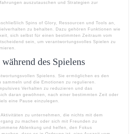
Erfahrungen auszutauschen und Strategien zur
nschließlich Spins of Glory, Ressourcen und Tools an,
Spielverhalten zu behalten. Dazu gehören Funktionen wie
hkeit, sich selbst für einen bestimmten Zeitraum vom
tscheidend sein, um verantwortungsvolles Spielen zu
imieren.
 während des Spielens
ntwortungsvollen Spielens. Sie ermöglichen es den
u sammeln und die Emotionen zu regulieren.
pulsives Verhalten zu reduzieren und das
n sich daran gewöhnen, nach einer bestimmten Zeit oder
els eine Pause einzulegen.
 Aktivitäten zu unternehmen, die nichts mit dem
iergang zu machen oder sich mit Freunden zu
llkommene Ablenkung und helfen, den Fokus
t machen, dass es in Ordnung ist, eine Auszeit vom