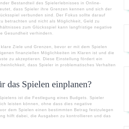
nder Bestandteil des Spielerlebnisses in Online-
eutet, dass Spieler ihre Grenzen kennen und sich der
ücksspiel verbunden sind. Der Fokus sollte darauf
u betrachten und nicht als Möglichkeit, Geld zu
ältnisses zum Glücksspiel kann langfristige negative
le Gesundheit verhindern.
 klare Ziele und Grenzen, bevor er mit dem Spielen
genen finanziellen Möglichkeiten im Klaren ist und die
ste zu akzeptieren. Diese Einstellung fördert ein
cheinlichkeit, dass Spieler in problematisches Verhalten
ür das Spielen einplanen?
Spielens ist die Festlegung eines Budgets. Spieler
sich leisten können, ohne dass dies negative
, vor dem Spielen einen bestimmten Betrag festzulegen
ung hilft dabei, die Ausgaben zu kontrollieren und das