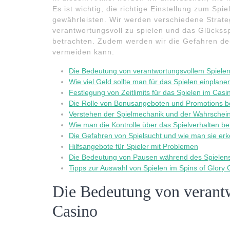
Es ist wichtig, die richtige Einstellung zum Spi
gewährleisten. Wir werden verschiedene Strateg
verantwortungsvoll zu spielen und das Glückssp
betrachten. Zudem werden wir die Gefahren d
vermeiden kann.
Die Bedeutung von verantwortungsvollem Spielen
Wie viel Geld sollte man für das Spielen einplane
Festlegung von Zeitlimits für das Spielen im Casi
Die Rolle von Bonusangeboten und Promotions be
Verstehen der Spielmechanik und der Wahrschein
Wie man die Kontrolle über das Spielverhalten be
Die Gefahren von Spielsucht und wie man sie erk
Hilfsangebote für Spieler mit Problemen
Die Bedeutung von Pausen während des Spielen
Tipps zur Auswahl von Spielen im Spins of Glory 
Die Bedeutung von verant
Casino