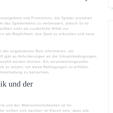
onusangebote und Promotions, die Spieler anziehen.
m das Spielerlebnis zu verbessern, jedoch ist es
ollten nicht als zusätzliche Mittel zur
n als Möglichkeit, das Spiel zu erkunden und neue
en der angebotenen Boni informieren, um
. Oft gibt es Anforderungen an die Umsatzbedingungen,
ezahlt werden können. Ein verantwortungsvoller
uck zu setzen, um diese Bedingungen zu erfüllen,
Unterhaltung zu betrachten.
ik und der
k und der Wahrscheinlichkeiten ist für
er sollten sich darüber im Klaren sein, dass alle