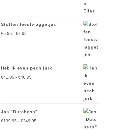
€59.95
tot
€64.95
Stoffen feestvlaggetjes
Prijsklasse:
€
5.95
-
€
7.95
€5.95
tot
€7.95
Heb ik even pech jurk
Prijsklasse:
€
41.95
-
€
46.95
€41.95
tot
€46.95
Jas "Dutchess"
Prijsklasse:
€
199.95
-
€
249.95
€199.95
tot