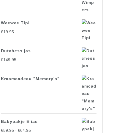
Weewee Tipi
€
19.95
Dutchess jas
€
149.95
Kraamcadeau "Memory's"
Babypakje Elias
Prijsklasse:
€
59.95
-
€
64.95