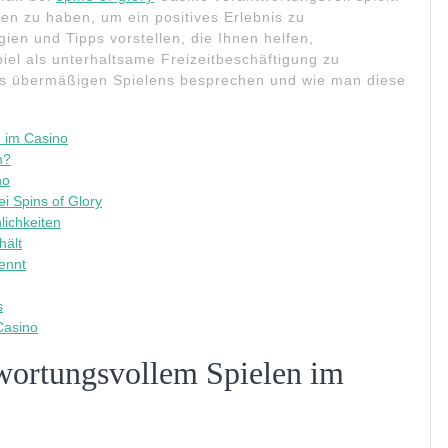
elen zu haben, um ein positives Erlebnis zu
ien und Tipps vorstellen, die Ihnen helfen,
iel als unterhaltsame Freizeitbeschäftigung zu
es übermäßigen Spielens besprechen und wie man diese
 im Casino
n?
no
i Spins of Glory
lichkeiten
hält
ennt
s
Casino
wortungsvollem Spielen im