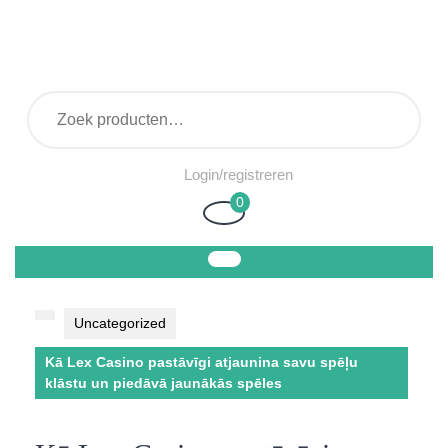
Ga
naar
de
inhoud
Zoeken
naar:
Login/registreren
Login/registreren
0
Winkelwagen
Uncategorized
Kā Lex Casino pastāvīgi atjaunina savu spēļu
klāstu un piedāvā jaunākās spēles