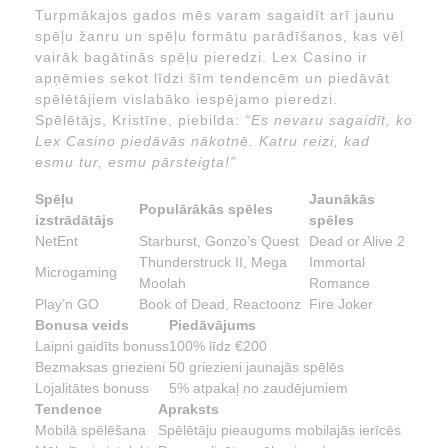
Turpmākajos gados mēs varam sagaidīt arī jaunu
spēļu žanru un spēļu formātu parādīšanos, kas vēl
vairāk bagātinās spēļu pieredzi. Lex Casino ir
apņēmies sekot līdzi šīm tendencēm un piedāvāt
spēlētājiem vislabāko iespējamo pieredzi.
Spēlētājs, Kristīne, piebilda:
“Es nevaru sagaidīt, ko
Lex Casino piedāvās nākotnē. Katru reizi, kad
esmu tur, esmu pārsteigta!”
Spēļu
Jaunākās
Populārākās spēles
izstrādātājs
spēles
NetEnt
Starburst, Gonzo’s Quest
Dead or Alive 2
Thunderstruck II, Mega
Immortal
Microgaming
Moolah
Romance
Play’n GO
Book of Dead, Reactoonz
Fire Joker
Bonusa veids
Piedāvājums
Laipni gaidīts bonuss
100% līdz €200
Bezmaksas griezieni
50 griezieni jaunajās spēlēs
Lojalitātes bonuss
5% atpakaļ no zaudējumiem
Tendence
Apraksts
Mobilā spēlēšana
Spēlētāju pieaugums mobilajās ierīcēs