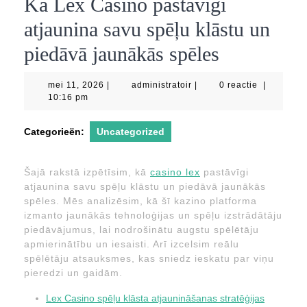
Kā Lex Casino pastāvīgi
atjaunina savu spēļu klāstu un
piedāvā jaunākās spēles
mei
administratoir
mei 11, 2026
|
administratoir
|
0 reactie
|
11,
10:16 pm
2026
Categorieën:
Uncategorized
Šajā rakstā izpētīsim, kā
casino lex
pastāvīgi
atjaunina savu spēļu klāstu un piedāvā jaunākās
spēles. Mēs analizēsim, kā šī kazino platforma
izmanto jaunākās tehnoloģijas un spēļu izstrādātāju
piedāvājumus, lai nodrošinātu augstu spēlētāju
apmierinātību un iesaisti. Arī izcelsim reālu
spēlētāju atsauksmes, kas sniedz ieskatu par viņu
pieredzi un gaidām.
Lex Casino spēļu klāsta atjaunināšanas stratēģijas