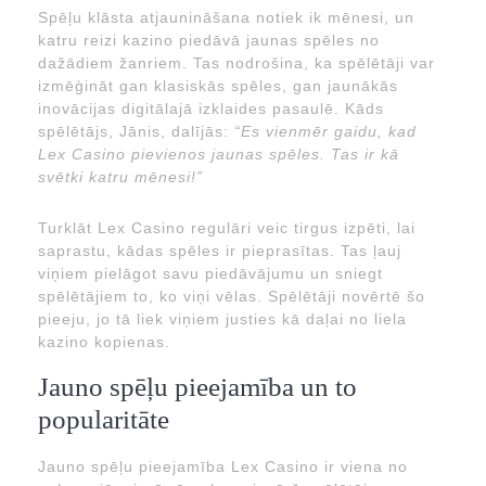
Spēļu klāsta atjaunināšana notiek ik mēnesi, un
katru reizi kazino piedāvā jaunas spēles no
dažādiem žanriem. Tas nodrošina, ka spēlētāji var
izmēģināt gan klasiskās spēles, gan jaunākās
inovācijas digitālajā izklaides pasaulē. Kāds
spēlētājs, Jānis, dalījās:
“Es vienmēr gaidu, kad
Lex Casino pievienos jaunas spēles. Tas ir kā
svētki katru mēnesi!”
Turklāt Lex Casino regulāri veic tirgus izpēti, lai
saprastu, kādas spēles ir pieprasītas. Tas ļauj
viņiem pielāgot savu piedāvājumu un sniegt
spēlētājiem to, ko viņi vēlas. Spēlētāji novērtē šo
pieeju, jo tā liek viņiem justies kā daļai no liela
kazino kopienas.
Jauno spēļu pieejamība un to
popularitāte
Jauno spēļu pieejamība Lex Casino ir viena no