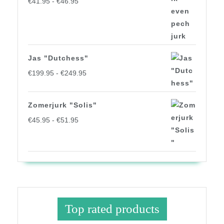
Prijsklasse:
€
41.95
-
€
46.95
€41.95
tot
€46.95
Jas "Dutchess"
Prijsklasse:
€
199.95
-
€
249.95
€199.95
tot
Zomerjurk "Solis"
€249.95
Prijsklasse:
€
45.95
-
€
51.95
€45.95
tot
€51.95
Top rated products