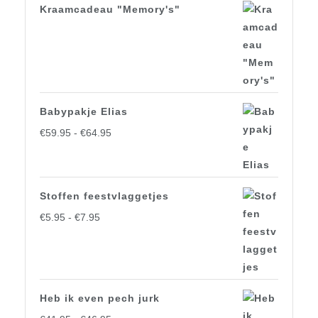
Kraamcadeau "Memory's"
Babypakje Elias
Prijsklasse:
€
59.95
-
€
64.95
€59.95
tot
€64.95
Stoffen feestvlaggetjes
Prijsklasse:
€
5.95
-
€
7.95
€5.95
tot
€7.95
Heb ik even pech jurk