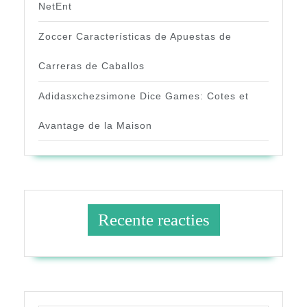
NetEnt
Zoccer Características de Apuestas de
Carreras de Caballos
Adidasxchezsimone Dice Games: Cotes et
Avantage de la Maison
Recente reacties