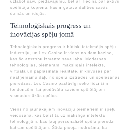
uzlabot savu piedāvājumu, bet arī liecina par aktīvu
spēlētāju kopienu, kas ir gatava dalīties savās
domās un idejās.
Tehnoloģiskais progress un
inovācijas spēļu jomā
Tehnoloģiskais progress ir būtiski ietekmējis spēļu
industriju, un Lex Casino ir viens no tiem kazino,
kas šo attīstību izmanto savā labā. Modernās
tehnoloģijas, piemēram, mākslīgais intelekts,
virtuālā un paplašinātā realitāte, ir kļuvušas par
neatņemamu daļu no spēļu izstrādes un spēlēšanas
pieredzes. Lex Casino pastāvīgi seko līdzi šīm
tendencēm, lai piedāvātu saviem spēlētājiem
vismodernākās spēles.
Viens no jaunākajiem inovāciju piemēriem ir spēļu
veidošana, kas balstīta uz mākslīgā intelekta
tehnoloģijām, kas ļauj personalizēt spēļu pieredzi
katram spēlētājam. Šāda pieeja nodrošina, ka