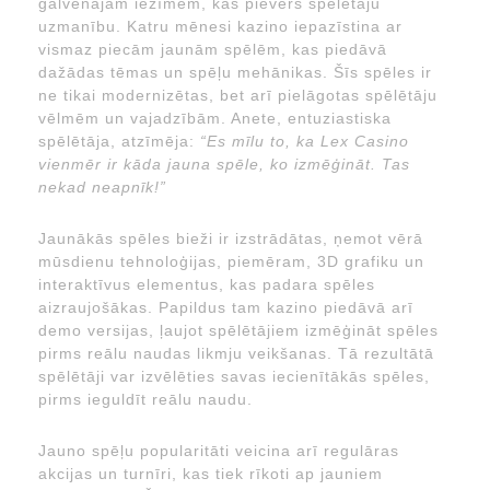
galvenajām iezīmēm, kas pievērš spēlētāju
uzmanību. Katru mēnesi kazino iepazīstina ar
vismaz piecām jaunām spēlēm, kas piedāvā
dažādas tēmas un spēļu mehānikas. Šīs spēles ir
ne tikai modernizētas, bet arī pielāgotas spēlētāju
vēlmēm un vajadzībām. Anete, entuziastiska
spēlētāja, atzīmēja:
“Es mīlu to, ka Lex Casino
vienmēr ir kāda jauna spēle, ko izmēģināt. Tas
nekad neapnīk!”
Jaunākās spēles bieži ir izstrādātas, ņemot vērā
mūsdienu tehnoloģijas, piemēram, 3D grafiku un
interaktīvus elementus, kas padara spēles
aizraujošākas. Papildus tam kazino piedāvā arī
demo versijas, ļaujot spēlētājiem izmēģināt spēles
pirms reālu naudas likmju veikšanas. Tā rezultātā
spēlētāji var izvēlēties savas iecienītākās spēles,
pirms ieguldīt reālu naudu.
Jauno spēļu popularitāti veicina arī regulāras
akcijas un turnīri, kas tiek rīkoti ap jauniem