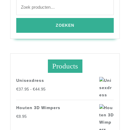
Zoeken naar:
ZOEKEN
Products
Unisexdress
Prijsklasse:
€
37.95
-
€
44.95
€37.95
tot
Houten 3D Wimpers
€44.95
€
8.95