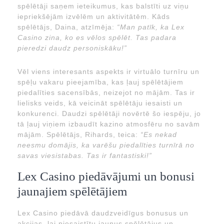
spēlētāji saņem ieteikumus, kas balstīti uz viņu
iepriekšējām izvēlēm un aktivitātēm. Kāds
spēlētājs, Daina, atzīmēja:
“Man patīk, ka Lex
Casino zina, ko es vēlos spēlēt. Tas padara
pieredzi daudz personiskāku!”
Vēl viens interesants aspekts ir virtuālo turnīru un
spēļu vakaru pieejamība, kas ļauj spēlētājiem
piedalīties sacensībās, neizejot no mājām. Tas ir
lielisks veids, kā veicināt spēlētāju iesaisti un
konkurenci. Daudzi spēlētāji novērtē šo iespēju, jo
tā ļauj viņiem izbaudīt kazino atmosfēru no savām
mājām. Spēlētājs, Rihards, teica:
“Es nekad
neesmu domājis, ka varēšu piedalīties turnīrā no
savas viesistabas. Tas ir fantastiski!”
Lex Casino piedāvājumi un bonusi
jaunajiem spēlētājiem
Lex Casino piedāvā daudzveidīgus bonusus un
akcijas, lai piesaistītu jaunus spēlētājus un