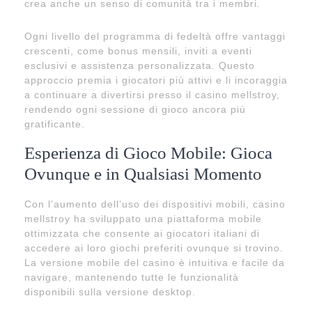
crea anche un senso di comunità tra i membri.
Ogni livello del programma di fedeltà offre vantaggi
crescenti, come bonus mensili, inviti a eventi
esclusivi e assistenza personalizzata. Questo
approccio premia i giocatori più attivi e li incoraggia
a continuare a divertirsi presso il casino mellstroy,
rendendo ogni sessione di gioco ancora più
gratificante.
Esperienza di Gioco Mobile: Gioca
Ovunque e in Qualsiasi Momento
Con l’aumento dell’uso dei dispositivi mobili, casino
mellstroy ha sviluppato una piattaforma mobile
ottimizzata che consente ai giocatori italiani di
accedere ai loro giochi preferiti ovunque si trovino.
La versione mobile del casino è intuitiva e facile da
navigare, mantenendo tutte le funzionalità
disponibili sulla versione desktop.