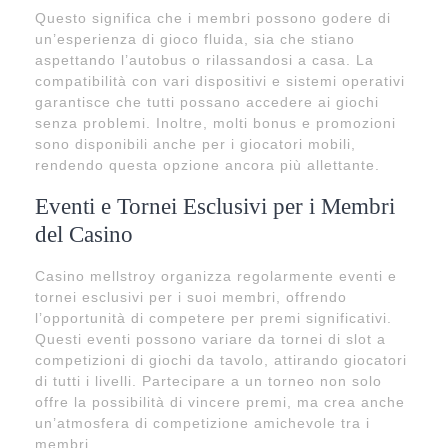
Questo significa che i membri possono godere di
un’esperienza di gioco fluida, sia che stiano
aspettando l’autobus o rilassandosi a casa. La
compatibilità con vari dispositivi e sistemi operativi
garantisce che tutti possano accedere ai giochi
senza problemi. Inoltre, molti bonus e promozioni
sono disponibili anche per i giocatori mobili,
rendendo questa opzione ancora più allettante.
Eventi e Tornei Esclusivi per i Membri
del Casino
Casino mellstroy organizza regolarmente eventi e
tornei esclusivi per i suoi membri, offrendo
l’opportunità di competere per premi significativi.
Questi eventi possono variare da tornei di slot a
competizioni di giochi da tavolo, attirando giocatori
di tutti i livelli. Partecipare a un torneo non solo
offre la possibilità di vincere premi, ma crea anche
un’atmosfera di competizione amichevole tra i
membri.