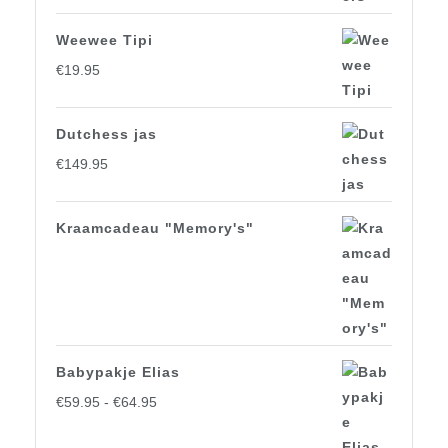
Weewee Tipi
€
19.95
Dutchess jas
€
149.95
Kraamcadeau "Memory's"
Babypakje Elias
Prijsklasse:
€
59.95
-
€
64.95
€59.95