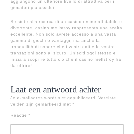
aggiungono un ulteriore livello di attrattiva per i
giocatori più assidui.
Se siete alla ricerca di un casino online affidabile e
divertente, casino mellstroy rappresenta una scelta
eccellente. Non solo avrete accesso a una vasta
gamma di giochi e vantaggi, ma anche la
tranquillità di sapere che i vostri dati e le vostre
transazioni sono al sicuro. Unisciti oggi stesso e
inizia a scoprire tutto ciò che il casino mellstroy ha
da offrire!
Laat een antwoord achter
Je e-mailadres wordt niet gepubliceerd.
Vereiste
velden zijn gemarkeerd met
*
Reactie
*