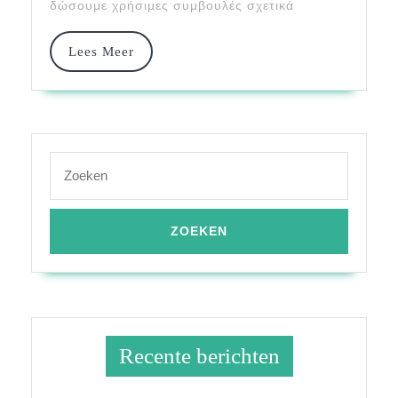
δώσουμε χρήσιμες συμβουλές σχετικά
Να
Επιλέξετ
Lees
Lees Meer
Meer
Το
Ιδανικό
Για
Zoek
Εσάς
naar:
Recente berichten