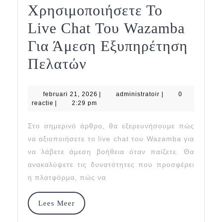
Χρησιμοποιήσετε Το
Live Chat Του Wazamba
Για Άμεση Εξυπηρέτηση
Πώς
Πελατών
Να
februari
administratoir
februari 21, 2026
Χρησιμοποιήσετε
|
administratoir
|
0
21,
reactie
|
2:29 pm
2026
Το
Στο σημερινό άρθρο, θα εξερευνήσουμε πώς
Live
να αξιοποιήσετε το live chat του Wazamba για
Chat
να λάβετε άμεση βοήθεια όταν παίζετε. Θα
ανακαλύψετε τις δυνατότητες που προσφέρει
Του
η πλατφόρμα, πώς να
Wazamba
Για
Lees
Lees Meer
Meer