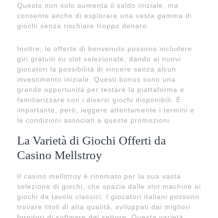
Questo non solo aumenta il saldo iniziale, ma
consente anche di esplorare una vasta gamma di
giochi senza rischiare troppo denaro.
Inoltre, le offerte di benvenuto possono includere
giri gratuiti su slot selezionate, dando ai nuovi
giocatori la possibilità di vincere senza alcun
investimento iniziale. Questi bonus sono una
grande opportunità per testare la piattaforma e
familiarizzare con i diversi giochi disponibili. È
importante, però, leggere attentamente i termini e
le condizioni associati a queste promozioni.
La Varietà di Giochi Offerti da
Casino Mellstroy
Il casino mellstroy è rinomato per la sua vasta
selezione di giochi, che spazia dalle slot machine ai
giochi da tavolo classici. I giocatori italiani possono
trovare titoli di alta qualità, sviluppati dai migliori
fornitori di software del settore. Questa varietà