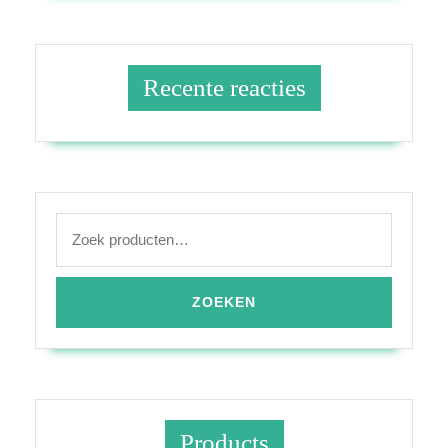
Recente reacties
Zoeken naar:
ZOEKEN
Products