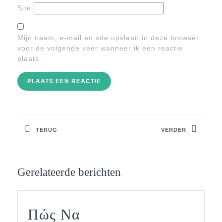
Site
Mijn naam, e-mail en site opslaan in deze browser
voor de volgende keer wanneer ik een reactie
plaats.
Bericht
navigatie
TERUG
VERDER
Vorige
Volgende
bericht:
bericht:
Gerelateerde berichten
Πώς Να