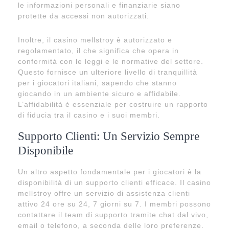
le informazioni personali e finanziarie siano
protette da accessi non autorizzati.
Inoltre, il casino mellstroy è autorizzato e
regolamentato, il che significa che opera in
conformità con le leggi e le normative del settore.
Questo fornisce un ulteriore livello di tranquillità
per i giocatori italiani, sapendo che stanno
giocando in un ambiente sicuro e affidabile.
L’affidabilità è essenziale per costruire un rapporto
di fiducia tra il casino e i suoi membri.
Supporto Clienti: Un Servizio Sempre
Disponibile
Un altro aspetto fondamentale per i giocatori è la
disponibilità di un supporto clienti efficace. Il casino
mellstroy offre un servizio di assistenza clienti
attivo 24 ore su 24, 7 giorni su 7. I membri possono
contattare il team di supporto tramite chat dal vivo,
email o telefono, a seconda delle loro preferenze.