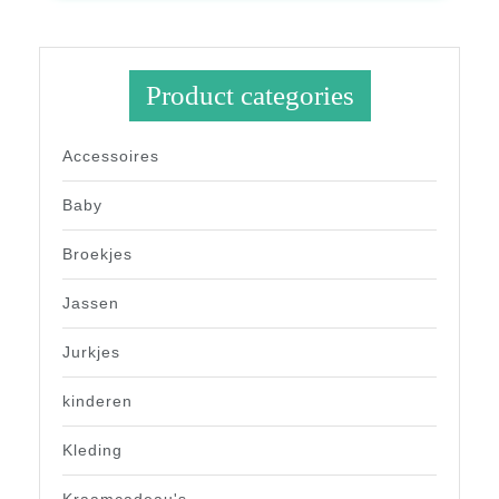
Product categories
Accessoires
Baby
Broekjes
Jassen
Jurkjes
kinderen
Kleding