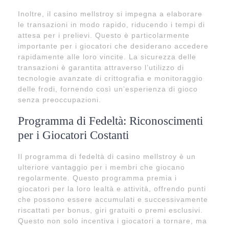
Inoltre, il casino mellstroy si impegna a elaborare
le transazioni in modo rapido, riducendo i tempi di
attesa per i prelievi. Questo è particolarmente
importante per i giocatori che desiderano accedere
rapidamente alle loro vincite. La sicurezza delle
transazioni è garantita attraverso l’utilizzo di
tecnologie avanzate di crittografia e monitoraggio
delle frodi, fornendo così un’esperienza di gioco
senza preoccupazioni.
Programma di Fedeltà: Riconoscimenti
per i Giocatori Costanti
Il programma di fedeltà di casino mellstroy è un
ulteriore vantaggio per i membri che giocano
regolarmente. Questo programma premia i
giocatori per la loro lealtà e attività, offrendo punti
che possono essere accumulati e successivamente
riscattati per bonus, giri gratuiti o premi esclusivi.
Questo non solo incentiva i giocatori a tornare, ma