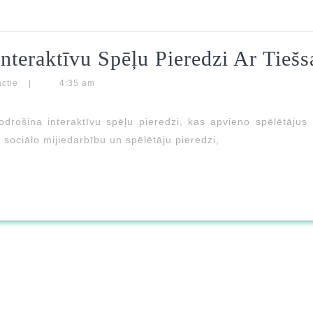
teraktīvu Spēļu Pieredzi Ar Tiešs
r
actie
|
4:35 am
odrošina interaktīvu spēļu pieredzi, kas apvieno spēlētāj
 sociālo mijiedarbību un spēlētāju pieredzi,