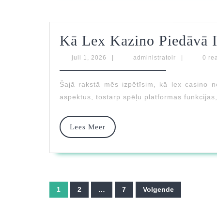
Di
Fiducia
Per
Kā Lex Kazino Piedāvā In
I
juli
administratoi
juli 1, 2026
|
administratoir
|
0 re
1,
Giocatori
2026
Šajā rakstā mēs izpētīsim, kā lex casino n
Italiani
aspektus, tostarp spēļu platformas funkcijas,
Lees
Lees Meer
Meer
Berichten
1
2
…
7
Volgende
paginering