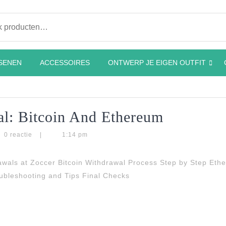
en
SENEN
ACCESSOIRES
ONTWERP JE EIGEN OUTFIT
Zoccer
l: Bitcoin And Ethereum
Crypto
tratoir
0 reactie
|
1:14 pm
Withdraw
rawals at Zoccer Bitcoin Withdrawal Process Step by Step Eth
Bitcoin
bleshooting and Tips Final Checks
And
Ethereum