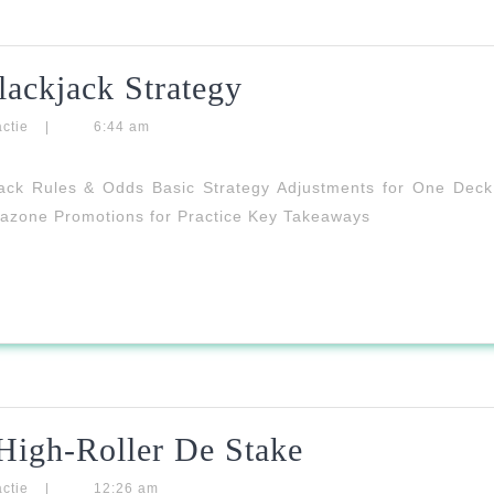
Vegazone
ackjack Strategy
Single-
r
actie
|
6:44 am
Deck
jack Rules & Odds Basic Strategy Adjustments for One Deck
Blackjack
azone Promotions for Practice Key Takeaways
Strategy
Aperçu
High-Roller De Stake
Des
r
actie
|
12:26 am