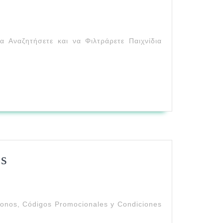
όγου
διών
α Αναζητήσετε και να Φιλτράρετε Παιχνίδια
s
Zoccer
os
Características
De
 Bonos, Códigos Promocionales y Condiciones
Apuestas