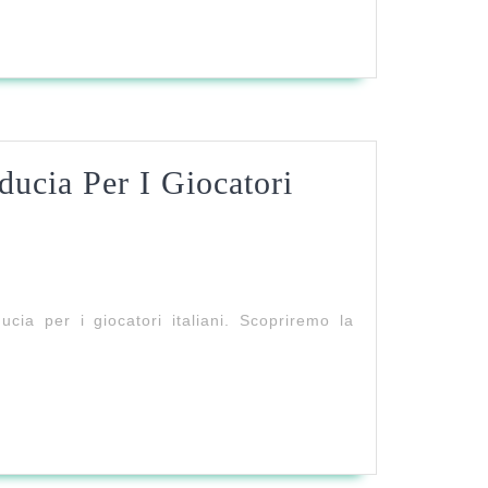
ere
ions
ucia Per I Giocatori
cia per i giocatori italiani. Scopriremo la