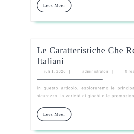
Lees
Lees Meer
Meer
Le Caratteristiche Che 
Le
Italiani
Caratteristiche
juli
administratoi
juli 1, 2026
|
administratoir
|
0 re
1,
Che
2026
In questo articolo, esploreremo le princip
Rendono
sicurezza, la varietà di giochi e le promozion
LeoVegas
Un
Lees
Lees Meer
Meer
Casino