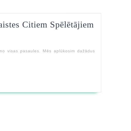
Kā
aistes Citiem Spēlētājiem
Lex
Kazino
us no visas pasaules. Mēs aplūkosim dažādus
Piedāvā
Interaktī
Spēļu
Pieredzi
Ar
Tiešsaiste
Citiem
Spēlētāji