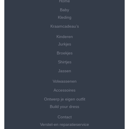
Home
Baby
Kleding
Kraamcadeau’s
Kinderen
Jurkjes
Broekjes
Shirtjes
Jassen
Volwassenen
Accessoires
Ontwerp je eigen outfit
Build your dress
Contact
Verstel-en reparatieservice