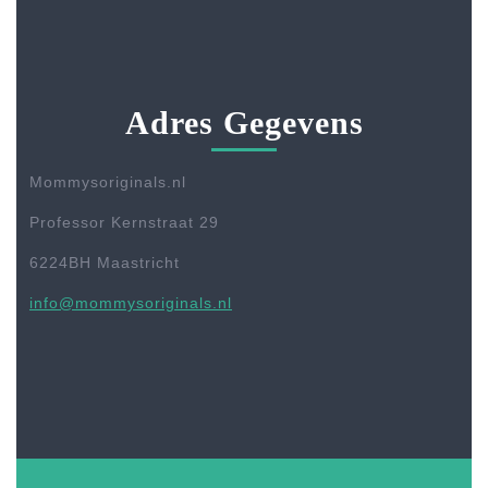
Adres Gegevens
Mommysoriginals.nl
Professor Kernstraat 29
6224BH Maastricht
info@mommysoriginals.nl