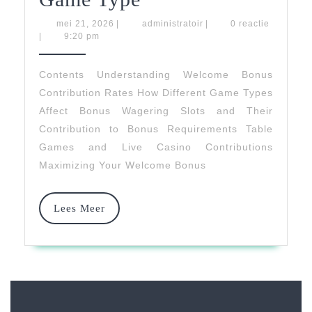
Welcome
mei
administratoir
mei 21, 2026
|
administratoir
|
0 reactie
21,
|
9:20 pm
Bonus
2026
Contribution
Contents Understanding Welcome Bonus
Contribution Rates How Different Game Types
Rates
Affect Bonus Wagering Slots and Their
By
Contribution to Bonus Requirements Table
Game
Games and Live Casino Contributions
Maximizing Your Welcome Bonus
Type
Lees
Lees Meer
Meer