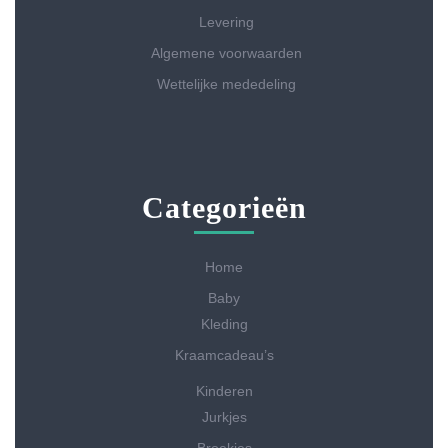
Levering
Algemene voorwaarden
Wettelijke mededeling
Categorieën
Home
Baby
Kleding
Kraamcadeau’s
Kinderen
Jurkjes
Broekjes