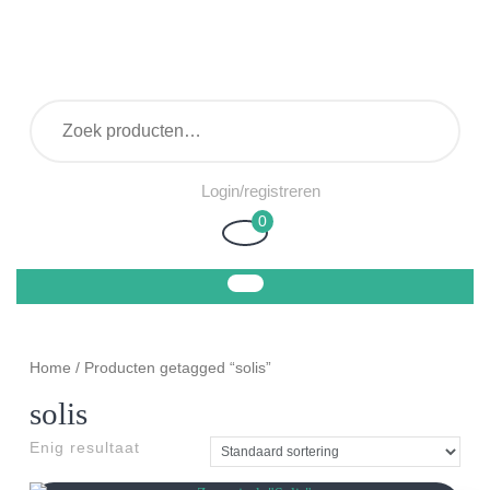
Ga
naar
de
inhoud
Zoeken naar:
Login/registreren
Login/registreren
0
Winkelwagen
Home
/ Producten getagged “solis”
solis
Enig resultaat