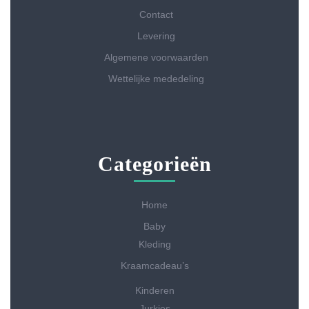
Contact
Levering
Algemene voorwaarden
Wettelijke mededeling
Categorieën
Home
Baby
Kleding
Kraamcadeau’s
Kinderen
Jurkjes