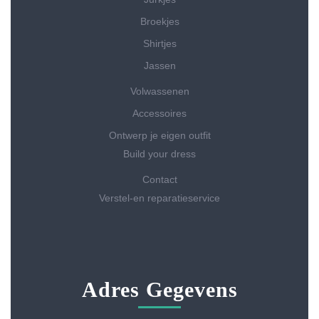
Broekjes
Shirtjes
Jassen
Volwassenen
Accessoires
Ontwerp je eigen outfit
Build your dress
Contact
Verstel-en reparatieservice
Adres Gegevens