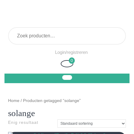
Ga
naar
de
inhoud
Zoeken naar:
Login/registreren
Login/registreren
0
Winkelwagen
Home
/ Producten getagged “solange”
solange
Enig resultaat