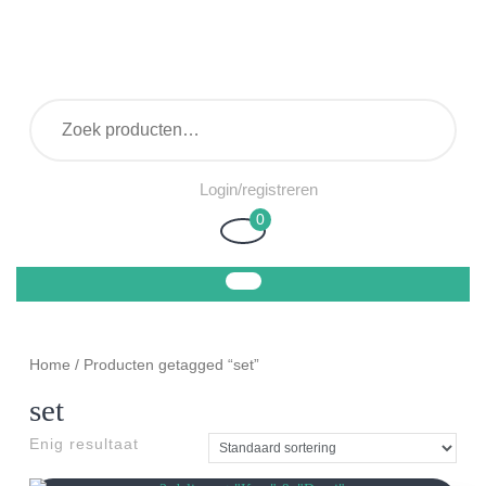
Ga
naar
de
inhoud
Zoeken naar:
Login/registreren
Login/registreren
0
Winkelwagen
Home
/ Producten getagged “set”
set
Enig resultaat