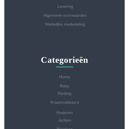
Levering
Algemene voorwaarden
Wettelijke mededeling
Categorieën
Home
Baby
Kleding
Kraamcadeau’s
Kinderen
Jurkjes
Broekjes