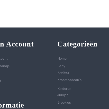
n Account
Categorieën
count
Home
mandje
Baby
Kleding
Kraamcadeau’s
t
Kinderen
Jurkjes
Broekjes
ormatie