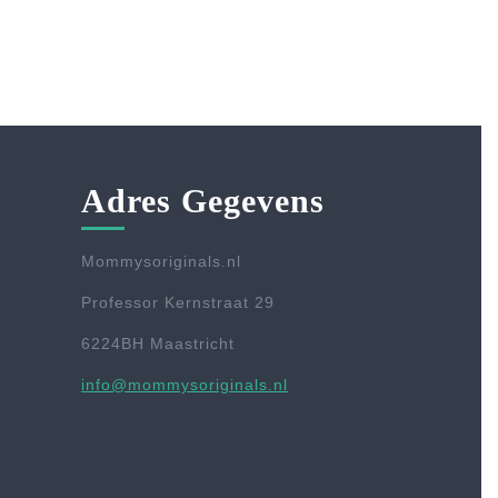
Adres Gegevens
Mommysoriginals.nl
Professor Kernstraat 29
6224BH Maastricht
info@mommysoriginals.nl