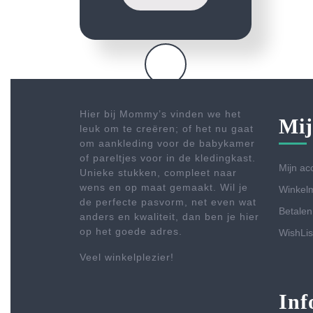
Hier bij Mommy’s vinden we het
Mij
leuk om te creëren; of het nu gaat
om aankleding voor de babykamer
of pareltjes voor in de kledingkast.
Mijn ac
Unieke stukken, compleet naar
wens en op maat gemaakt. Wil je
Winkel
de perfecte pasvorm, net even wat
Betalen
anders en kwaliteit, dan ben je hier
op het goede adres.
WishLis
Veel winkelplezier!
Inf