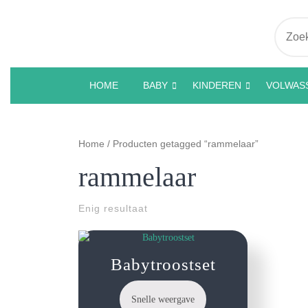
Ga
naar
Zoek
de
inhoud
HOME
BABY
KINDEREN
VOLWAS
Home
/ Producten getagged “rammelaar”
rammelaar
Enig resultaat
Babytroostset
€
24.95
Snelle weergave