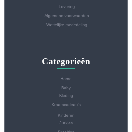
Levering
Algemene voorwaarden
Wettelijke mededeling
Categorieën
Home
Baby
Kleding
Kraamcadeau’s
Kinderen
Jurkjes
Broekjes