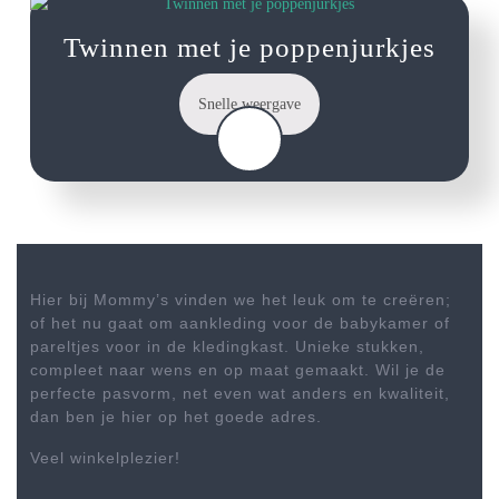
Twinnen met je poppenjurkjes
€
12.95
Snelle weergave
Hier bij Mommy’s vinden we het leuk om te creëren;
of het nu gaat om aankleding voor de babykamer of
pareltjes voor in de kledingkast. Unieke stukken,
compleet naar wens en op maat gemaakt. Wil je de
perfecte pasvorm, net even wat anders en kwaliteit,
dan ben je hier op het goede adres.
Veel winkelplezier!