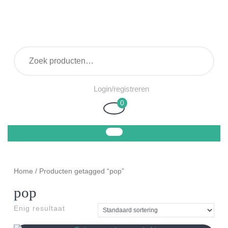
Ga
naar
de
inhoud
Zoeken naar:
Login/registreren
Login/registreren
0
Winkelwagen
Home
/ Producten getagged “pop”
pop
Enig resultaat