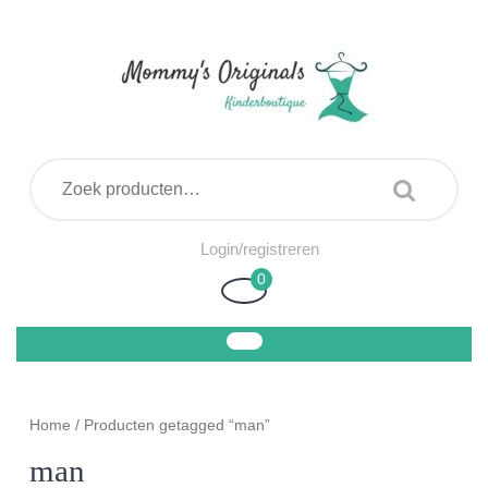
Ga
naar
de
inhoud
Zoeken naar:
Login/registreren
Login/registreren
0
Winkelwagen
Home
/ Producten getagged “man”
man