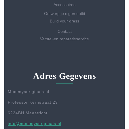
Accessoires
Ontwerp je eigen outfit
Build your dress
Contact
Verstel-en reparatieservice
Adres Gegevens
Mommysoriginals.nl
Professor Kernstraat 29
6224BH Maastricht
info@mommysoriginals.nl