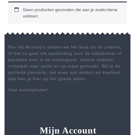
Geen producten gevonden die aan je zoekcriteria
voldoen.
Hier bij Mommy’s vinden we het leuk om te creëren;
of het nu gaat om aankleding voor de babykamer of
pareltjes voor in de kledingkast. Unieke stukken,
compleet naar wens en op maat gemaakt. Wil je de
perfecte pasvorm, net even wat anders en kwaliteit,
dan ben je hier op het goede adres.
Veel winkelplezier!
Mijn Account