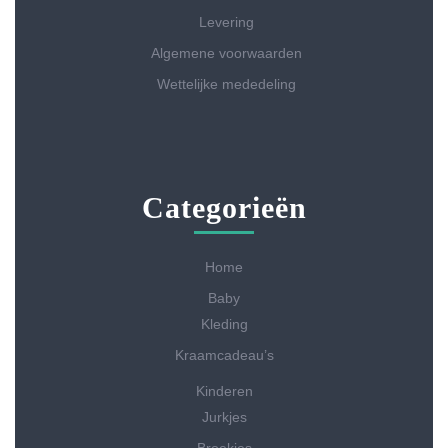
Levering
Algemene voorwaarden
Wettelijke mededeling
Categorieën
Home
Baby
Kleding
Kraamcadeau’s
Kinderen
Jurkjes
Broekjes