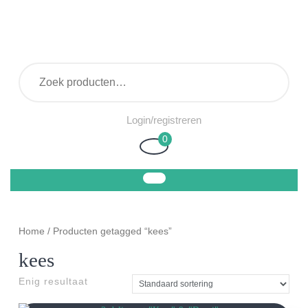
Ga
naar
de
inhoud
Zoeken naar:
Login/registreren
Login/registreren
0
Winkelwagen
Home
/ Producten getagged “kees”
kees
Enig resultaat